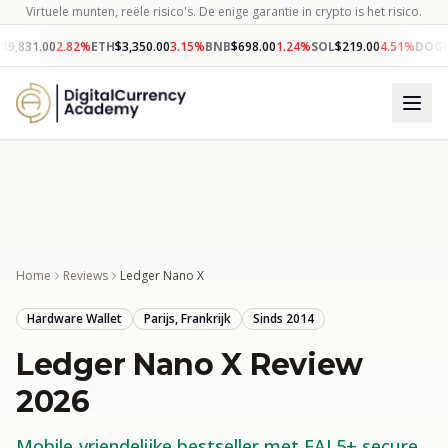
Virtuele munten, reële risico's. De enige garantie in crypto is het risico.
89,831.00
2.82
%
ETH
$
3,350.00
3.15
%
BNB
$
698.00
1.24
%
SOL
$
219.00
4.51
%
DOG
Home
Reviews
Ledger Nano X
Hardware Wallet
Parijs, Frankrijk
Sinds
2014
Ledger Nano X
Review
2026
Mobile-vriendelijke bestseller met EAL5+ secure