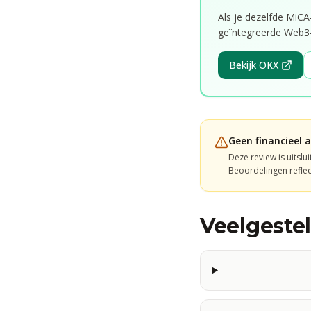
Als je dezelfde MiC
geïntegreerde Web3-w
Bekijk OKX
Geen financieel a
Deze review is uitslu
Beoordelingen reflec
Veelgeste