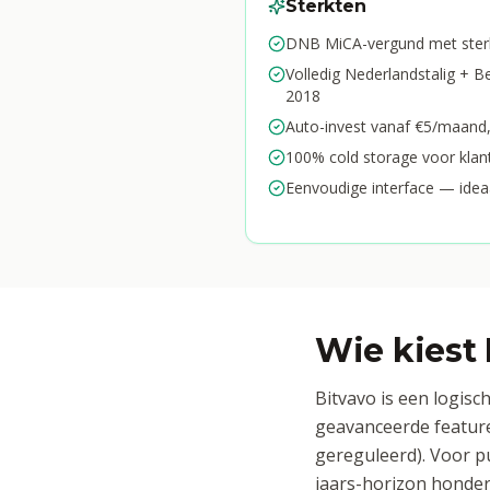
Sterkten
DNB MiCA-vergund met sterk
Volledig Nederlandstalig + B
2018
Auto-invest vanaf €5/maand, 
100% cold storage voor kla
Eenvoudige interface — idea
Wie kiest 
Bitvavo is een logisc
geavanceerde features
gereguleerd). Voor p
jaars-horizon honder