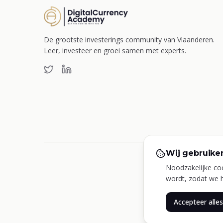
De grootste investerings community van Vlaanderen.
Leer, investeer en groei samen met experts.
Wij gebruike
Privacybelei
Noodzakelijke co
wordt, zodat we h
Accepteer alles