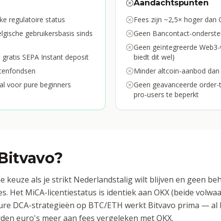
Aandachtspunten
e regulatoire status
Fees zijn ~2,5× hoger dan 
elgische gebruikersbasis sinds
Geen Bancontact-ondersteu
Geen geïntegreerde Web3-w
gratis SEPA Instant deposit
biedt dit wel)
ntenfondsen
Minder altcoin-aanbod dan
al voor pure beginners
Geen geavanceerde order-t
pro-users te beperkt
Bitvavo?
he keuze als je strikt Nederlandstalig wilt blijven en geen b
. Het MiCA-licentiestatus is identiek aan OKX (beide volwa
ure DCA-strategieën op BTC/ETH werkt Bitvavo prima — al b
den euro's meer aan fees vergeleken met OKX.