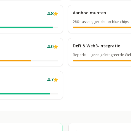
Aanbod munten
4.8
280+ assets, gericht op blue chips
DeFi & Web3-integratie
4.0
Beperkt — geen geïntegreerde Web
4.7
n