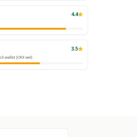
4.4
3.5
3-wallet (OKX wel)