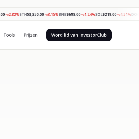
2.82
%
ETH
$
3,350.00
3.15
%
BNB
$
698.00
1.24
%
SOL
$
219.00
4.51
%
DOGE
Tools
Prijzen
Word lid van InvestorClub