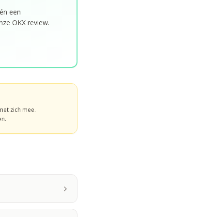
 én een
onze OKX review.
 met zich mee.
en.