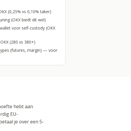
OKX (0,25% vs 0,10% taker)
ning (OKX biedt dit wel)
allet voor self-custody (OKX
 OKX (280 vs 380+)
ypes (futures, margin) — voor
ehoefte hebt aan
ardig EU-
etaal je over een 5-