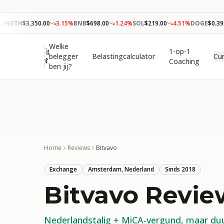
%
ETH
$
3,350.00
3.15
%
BNB
$
698.00
1.24
%
SOL
$
219.00
4.51
%
DOGE
$
0.395
Welke
1-op-1
belegger
Belastingcalculator
Cu
Coaching
ben jij?
Home
Reviews
Bitvavo
Exchange
Amsterdam, Nederland
Sinds
2018
Bitvavo
Revie
Nederlandstalig + MiCA-vergund, maar du