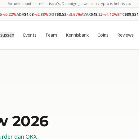
Virtuele munten, reële risico's. De enige garantie in crypto is het risico.
5.22
%
ADA
$
1.08
2.88
%
DOT
$
8.52
3.67
%
AVAX
$
48.25
4.12
%
BTC
$
89,831.00
rsussen
Events
Team
Kennisbank
Coins
Reviews
w 2026
urder dan OKX