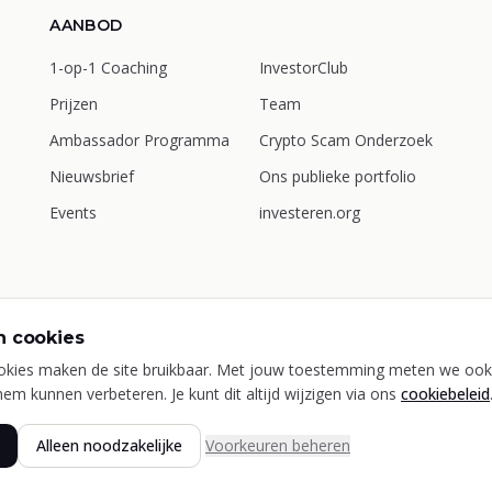
AANBOD
1-op-1 Coaching
InvestorClub
Prijzen
Team
Ambassador Programma
Crypto Scam Onderzoek
Nieuwsbrief
Ons publieke portfolio
Events
investeren.org
n cookies
|
|
|
|
d
Algemene voorwaarden
Disclaimer
Cookie Beleid
Cook
okies maken de site bruikbaar. Met jouw toestemming meten we ook 
em kunnen verbeteren. Je kunt dit altijd wijzigen via ons
cookiebeleid
© 2026 Digital Currency Academy. Alle rechten voorbehouden.
Virtuele munten, reële risico's. De enige garantie in crypto is het risico.
Alleen noodzakelijke
Voorkeuren beheren