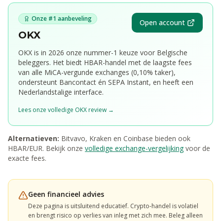
Onze #1 aanbeveling
Open account
OKX
OKX is in 2026 onze nummer-1 keuze voor Belgische
beleggers. Het biedt
HBAR
-handel met de laagste fees
van alle MiCA-vergunde exchanges (0,10% taker),
ondersteunt Bancontact én SEPA Instant, en heeft een
Nederlandstalige interface.
Lees onze volledige OKX review →
Alternatieven:
Bitvavo, Kraken en Coinbase bieden ook
HBAR
/EUR. Bekijk onze
volledige exchange-vergelijking
voor de
exacte fees.
Geen financieel advies
Deze pagina is uitsluitend educatief. Crypto-handel is volatiel
en brengt risico op verlies van inleg met zich mee. Beleg alleen