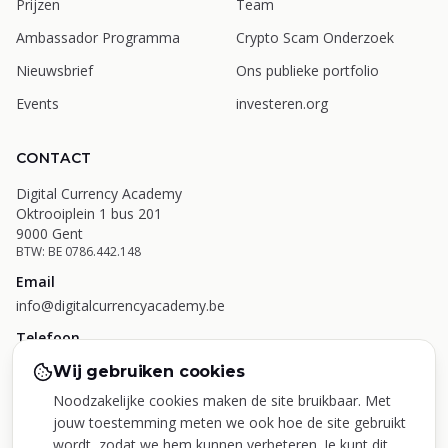
Prijzen
Team
Ambassador Programma
Crypto Scam Onderzoek
Nieuwsbrief
Ons publieke portfolio
Events
investeren.org
CONTACT
Digital Currency Academy
Oktrooiplein 1 bus 201
9000 Gent
BTW: BE 0786.442.148
Email
info@digitalcurrencyacademy.be
Telefoon
+32 473 49 31 63
Wij gebruiken cookies
Noodzakelijke cookies maken de site bruikbaar. Met
jouw toestemming meten we ook hoe de site gebruikt
wordt, zodat we hem kunnen verbeteren. Je kunt dit