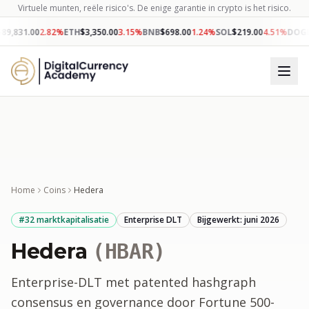
Virtuele munten, reële risico's. De enige garantie in crypto is het risico.
$
89,831.00
2.82
%
ETH
$
3,350.00
3.15
%
BNB
$
698.00
1.24
%
SOL
$
219.00
4.51
%
DOG
Home
Coins
Hedera
#
32
marktkapitalisatie
Enterprise DLT
Bijgewerkt: juni 2026
Hedera
(
HBAR
)
Enterprise-DLT met patented hashgraph
consensus en governance door Fortune 500-