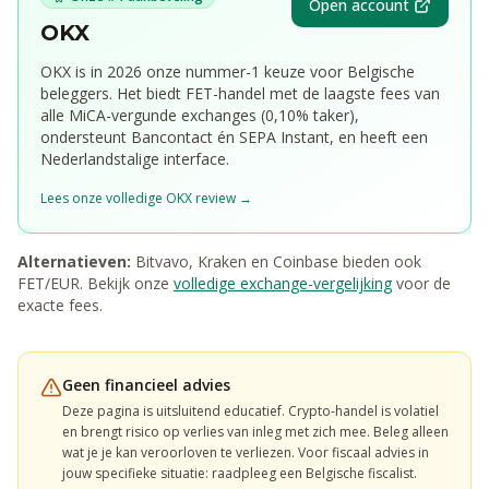
Open account
OKX
OKX is in 2026 onze nummer-1 keuze voor Belgische
beleggers. Het biedt
FET
-handel met de laagste fees van
alle MiCA-vergunde exchanges (0,10% taker),
ondersteunt Bancontact én SEPA Instant, en heeft een
Nederlandstalige interface.
Lees onze volledige OKX review →
Alternatieven:
Bitvavo, Kraken en Coinbase bieden ook
FET
/EUR. Bekijk onze
volledige exchange-vergelijking
voor de
exacte fees.
Geen financieel advies
Deze pagina is uitsluitend educatief. Crypto-handel is volatiel
en brengt risico op verlies van inleg met zich mee. Beleg alleen
wat je je kan veroorloven te verliezen. Voor fiscaal advies in
jouw specifieke situatie: raadpleeg een Belgische fiscalist.