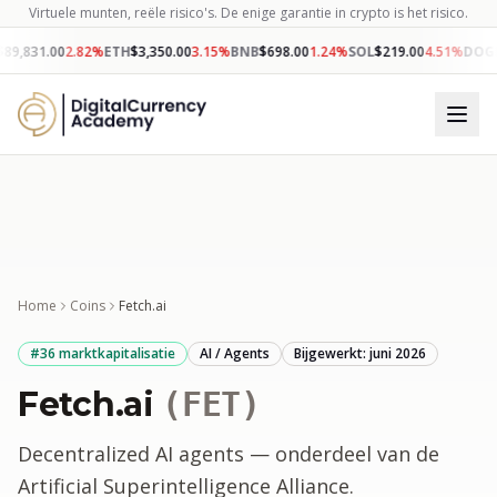
Virtuele munten, reële risico's. De enige garantie in crypto is het risico.
$
89,831.00
2.82
%
ETH
$
3,350.00
3.15
%
BNB
$
698.00
1.24
%
SOL
$
219.00
4.51
%
DOG
Home
Coins
Fetch.ai
#
36
marktkapitalisatie
AI / Agents
Bijgewerkt: juni 2026
Fetch.ai
(
FET
)
Decentralized AI agents — onderdeel van de
Artificial Superintelligence Alliance.