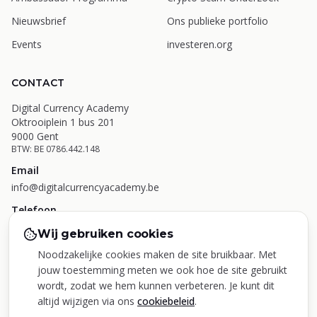
Nieuwsbrief
Ons publieke portfolio
Events
investeren.org
CONTACT
Digital Currency Academy
Oktrooiplein 1 bus 201
9000 Gent
BTW: BE 0786.442.148
Email
info@digitalcurrencyacademy.be
Telefoon
+32 473 49 31 63
Wij gebruiken cookies
Noodzakelijke cookies maken de site bruikbaar. Met
jouw toestemming meten we ook hoe de site gebruikt
wordt, zodat we hem kunnen verbeteren. Je kunt dit
|
|
|
Privacybeleid
Algemene voorwaarden
Disclaimer
altijd wijzigen via ons
cookiebeleid
.