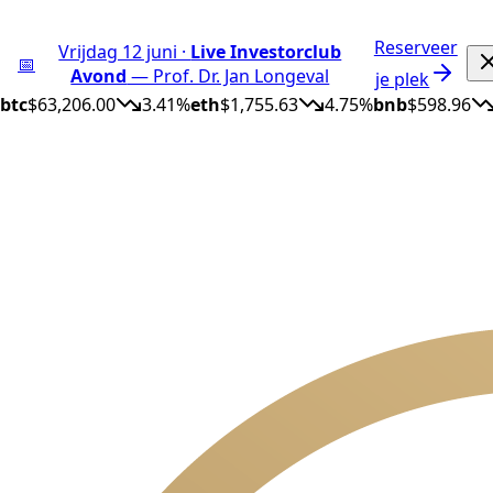
Reserveer
Vrijdag 12 juni ·
Live Investorclub
📅
Avond
— Prof. Dr. Jan Longeval
je plek
btc
$63,206.00
3.41%
eth
$1,755.63
4.75%
bnb
$598.96